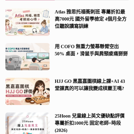
(2)
Atlas 雅思托福衝刺班 專屬折扣最
(8)
高7000元 國外留學檢定 4個月全方
位聽說讀寫訓練
(21)
(13)
用 COFO 無重力螢幕懸臂空出
50% 桌面，滑鼠手與肩頸痠痛掰掰
HJJ GO 黑嘉嘉圍棋線上課+AI 43
堂課真的可以讓我變成棋靈王嗎?
25Hoon 兒童線上英文優缺點評價
專屬折扣1000元 固定老師+時段
(2026)