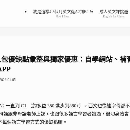
我是這樣4.5個月英文從A2到B2！
成人英文課挑選
How I Learn
English for Adults
整懶人包優缺點彙整與獨家優惠：自學網站、補
PP
2026-01-05
一直到 C1 （約多益 350 進步到880+），西文也從連字母都不
 位母語跟非母語老師上課，也跟很多語言學習者談過，很切身體會
下每個語言學習方式的優缺點囉。