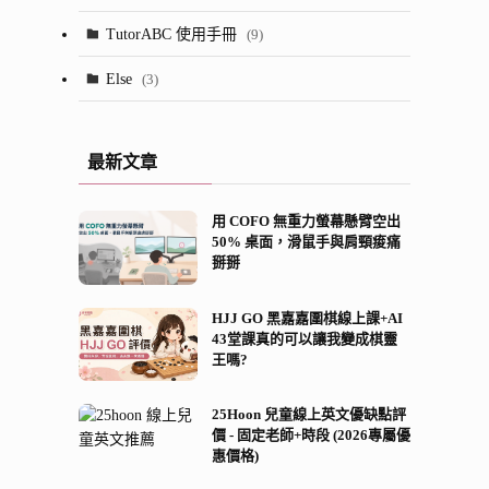
(23)
(13)
TutorABC 使用手冊
(9)
(7)
(52)
Else
(3)
(28)
(5)
最新文章
(2)
用 COFO 無重力螢幕懸臂空出
(8)
50% 桌面，滑鼠手與肩頸痠痛
掰掰
(21)
(13)
HJJ GO 黑嘉嘉圍棋線上課+AI
43堂課真的可以讓我變成棋靈
王嗎?
25Hoon 兒童線上英文優缺點評
價 - 固定老師+時段 (2026專屬優
惠價格)