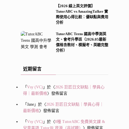
【2026 線上英文評價】
TutorABC vs AmazingTalker 實
際使用心得比較：優缺點與費用
分析
TutorABC Teens 國高中學測英
文、會考升學班（2026.05最新
價格含教材、模擬考、英聽完整
分析）
近期留言
「
Vsy (VC)
」於〈
2026 巨匠日文缺點｜學員心
得｜最新價格
〉發佈留言
「
Jane
」於〈
2026 巨匠日文缺點｜學員心得｜
最新價格
〉發佈留言
「
Vsy (VC)
」於〈
8種 TutorABC 免費英文課 &
兒童美語 TutorJR 資源（非試聽）
〉發佈留言