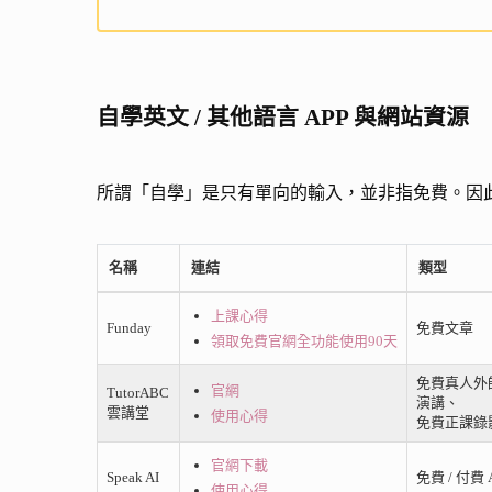
自學英文 / 其他語言 APP 與網站資源
所謂「自學」是只有單向的輸入，並非指免費。因
名稱
連結
類型
上課心得
Funday
免費文章
領取免費官網全功能使用90天
免費真人外師
官網
TutorABC
演講、
雲講堂
使用心得
免費正課錄
官網下載
Speak AI
免費 / 付費 
使用心得