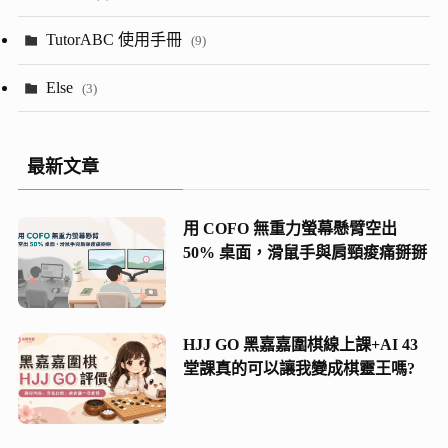
(23)
(13)
TutorABC 使用手冊
(9)
(7)
(52)
Else
(3)
(28)
(5)
最新文章
(2)
用 COFO 無重力螢幕懸臂空出
(8)
50% 桌面，滑鼠手與肩頸痠痛掰掰
(21)
(13)
HJJ GO 黑嘉嘉圍棋線上課+AI 43
堂課真的可以讓我變成棋靈王嗎?