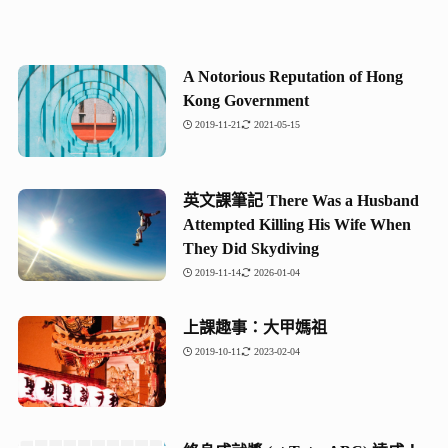
A Notorious Reputation of Hong
Kong Government
2019-11-21
2021-05-15
英文課筆記 There Was a Husband
Attempted Killing His Wife When
They Did Skydiving
2019-11-14
2026-01-04
上課趣事：大甲媽祖
2019-10-11
2023-02-04