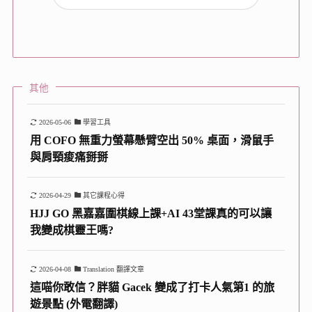
其他
2026-05-06
學習工具
用 COFO 無重力螢幕懸臂空出 50% 桌面，滑鼠手
與肩頸痠痛掰掰
2026-04-29
其它課程心得
HJJ GO 黑嘉嘉圍棋線上課+AI 43堂課真的可以讓
我變成棋靈王嗎?
2026-04-08
Translation 翻譯文章
這喵你敢信？胖貓 Gacek 變成了打卡人氣第1 的旅
遊景點 (外電翻譯)