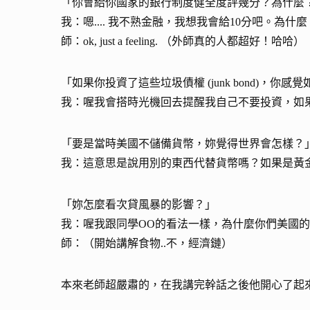
「你會給你國家的銀行制度健全度評幾分？為什麼
我：嗯.... 我不熟金融，我想我會給10分吧。為什麼？
師：ok, just a feeling. （外師真的人都超好！哈哈）
「如果你投資了這些垃圾債權 (junk bond)，你感
我：喔我會搭時光機回去提醒我自己不要投資，如
「要是當時美國不儲備貨幣，妳覺得世界會怎樣？
我：這意思是說用別的東西代替貨幣嗎？如果是黃
「妳怎麼看次貸風暴的影響？」
我：喔我跟同學OO的看法一樣，為什麼你們美國
師：（開始講解食物..不，經濟鏈）
本來老師超嚴肅的，在我講完幹話之後他開心了起來.