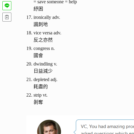
= save someone = help
紓困
ironically adv.
諷刺地
vice versa adv.
反之亦然
congress n.
國會
dwindling v.
日益減少
depleted adj.
耗盡的
strip vt.
剝奪