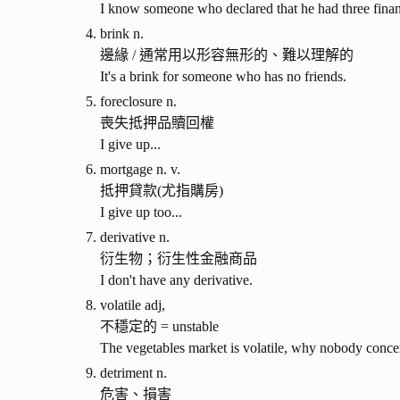
I know someone who declared that he had three financ
brink n.
邊緣 / 通常用以形容無形的、難以理解的
It's a brink for someone who has no friends.
foreclosure n.
喪失抵押品贖回權
I give up...
mortgage n. v.
抵押貸款(尤指購房)
I give up too...
derivative n.
衍生物；衍生性金融商品
I don't have any derivative.
volatile adj,
不穩定的 = unstable
The vegetables market is volatile, why nobody concer
detriment n.
危害、損害