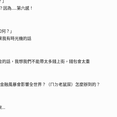
？」
因為.....第六感！
覺如何？」
果我有時光機的話
」
金的話，我想我們不能帶太多錢上街，錢包會太重
的金融風暴會影響全世界？（ㄇㄉ老鼠屎）怎麼辦到的？
..