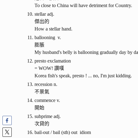
To close to China will have detriment for Country.
stellar adj.
傑出的
How a stellar hand.
ballooning v.
膨脹
My husband's belly is ballooning gradually day by da
presto exclamation
= WOW! 讚嘆
Korea fish's speak, presto ! ... no, I'm just kidding.
recession n.
不景氣
commence v.
開始
subprime adj.
次貸的
bail-out / bail (sth) out idiom