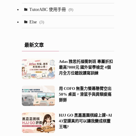
(24)
(13)
TutorABC 使用手冊
(9)
(7)
(53)
Else
(3)
(28)
(5)
最新文章
(2)
Atlas 雅思托福衝刺班 專屬折扣
(8)
最高7000元 國外留學檢定 4個
月全方位聽說讀寫訓練
(21)
(13)
用 COFO 無重力螢幕懸臂空出
50% 桌面，滑鼠手與肩頸痠痛
掰掰
HJJ GO 黑嘉嘉圍棋線上課+AI
43堂課真的可以讓我變成棋靈
王嗎?