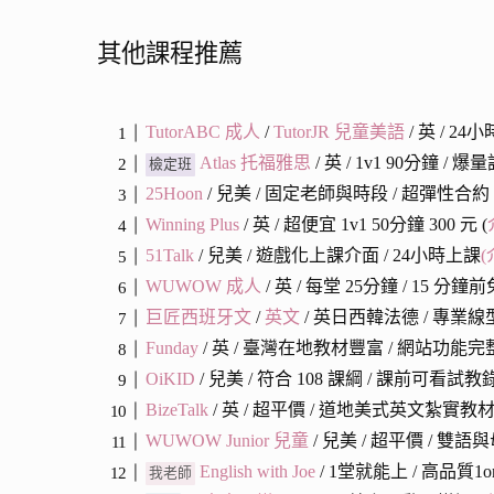
其他課程推薦
TutorABC 成人
/
TutorJR 兒童美語
/ 英 / 24
Atlas 托福雅思
/ 英 / 1v1 90分鐘 / 
檢定班
25Hoon
/
兒
美 / 固定老師與時段 / 超彈性合約 
Winning Plus
/ 英 / 超便宜 1v1 50分鐘 300 元 (
51Talk
/ 兒美 / 遊戲化上課介面 / 24小時上課
(
WUWOW 成人
/ 英 / 每堂 25分鐘 / 15 分
巨匠西班牙文
/
英文
/ 英日西韓法德 / 專業線
Funday
/ 英 / 臺灣在地教材豐富 / 網站功能完整
OiKID
/ 兒美 / 符合 108 課綱 / 課前可看試教
BizeTalk
/ 英 / 超平價 / 道地美式英文紮實教材 
WUWOW Junior 兒童
/ 兒美 / 超平價 / 雙
English with Joe
/ 1堂就能上 / 高品質1o
我老師