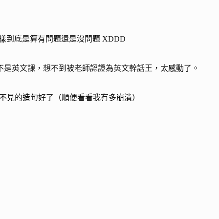
樣到底是算有問題還是沒問題 XDDD
不是英文課，想不到被老師認證為英文幹話王，太感動了。
就來造好久不見的造句好了（順便看看我有多崩潰）