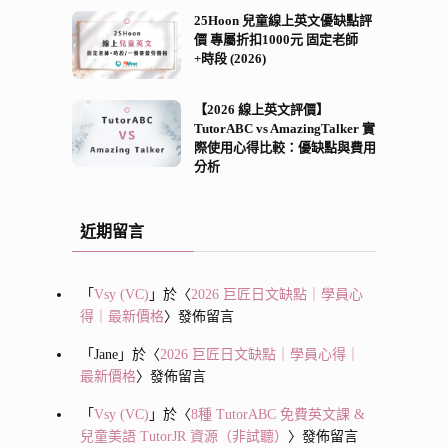
25Hoon 兒童線上英文優缺點評
價 專屬折扣1000元 固定老師
+時段 (2026)
【2026 線上英文評價】
TutorABC vs AmazingTalker 實
際使用心得比較：優缺點與費用
分析
近期留言
「
Vsy (VC)
」於〈
2026 巨匠日文缺點｜學員心
得｜最新價格
〉發佈留言
「
Jane
」於〈
2026 巨匠日文缺點｜學員心得｜
最新價格
〉發佈留言
「
Vsy (VC)
」於〈
8種 TutorABC 免費英文課 &
兒童美語 TutorJR 資源（非試聽）
〉發佈留言