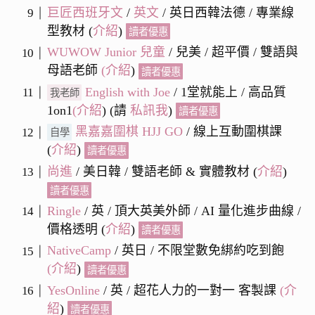
巨匠西班牙文
/
英文
/ 英日西韓法德 / 專業線
型教材 (
介紹
)
讀者優惠
WUWOW Junior 兒童
/ 兒美 / 超平價 / 雙語與
母語老師
(
介紹
)
讀者優惠
English with Joe
/ 1堂就能上 / 高品質
我老師
1on1
(介紹
) (請
私訊我
)
讀者優惠
黑嘉嘉圍棋 HJJ GO
/ 線上互動圍棋課
自學
(
介紹
)
讀者優惠
尚進
/ 美日韓 / 雙語老師 & 實體教材 (
介紹
)
讀者優惠
Ringle
/ 英 / 頂大英美外師 / AI 量化進步曲線 /
價格透明 (
介紹
)
讀者優惠
NativeCamp
/ 英日 / 不限堂數免綁約吃到飽
(
介紹
)
讀者優惠
YesOnline
/ 英 / 超花人力的一對一 客製課
(
介
紹
)
讀者優惠