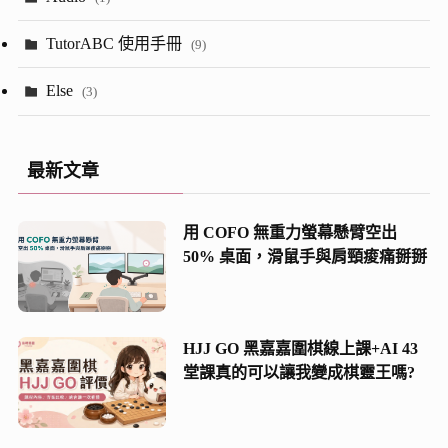
(23)
(13)
TutorABC 使用手冊
(9)
(7)
(52)
Else
(3)
(28)
(5)
最新文章
(2)
用 COFO 無重力螢幕懸臂空出
(8)
50% 桌面，滑鼠手與肩頸痠痛掰掰
(21)
(13)
HJJ GO 黑嘉嘉圍棋線上課+AI 43
堂課真的可以讓我變成棋靈王嗎?