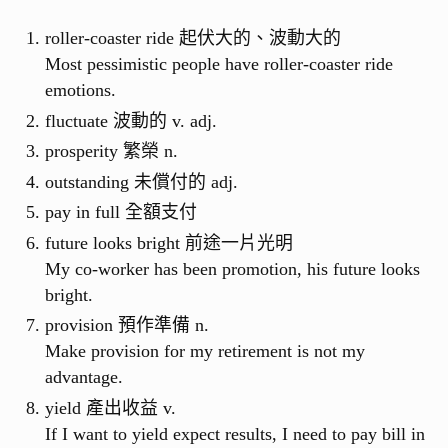
roller-coaster ride 起伏大的、波動大的
Most pessimistic people have roller-coaster ride
emotions.
fluctuate 波動的 v. adj.
prosperity 繁榮 n.
outstanding 未償付的 adj.
pay in full 全額支付
future looks bright 前途一片光明
My co-worker has been promotion, his future looks
bright.
provision 預作準備 n.
Make provision for my retirement is not my
advantage.
yield 產出收益 v.
If I want to yield expect results, I need to pay bill in