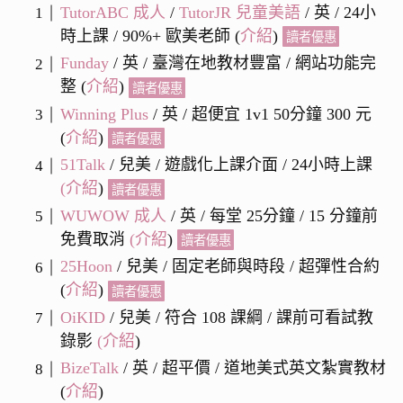
TutorABC 成人
/
TutorJR 兒童美語
/ 英 / 24小
時上課 / 90%+ 歐美老師 (
介紹
)
讀者優惠
Funday
/ 英 / 臺灣在地教材豐富 / 網站功能完
整 (
介紹
)
讀者優惠
Winning Plus
/ 英 / 超便宜 1v1 50分鐘 300 元
(
介紹
)
讀者優惠
51Talk
/ 兒美 / 遊戲化上課介面 / 24小時上課
(
介紹
)
讀者優惠
WUWOW 成人
/ 英 / 每堂 25分鐘 / 15 分鐘前
免費取消
(
介紹
)
讀者優惠
25Hoon
/
兒
美 / 固定老師與時段 / 超彈性合約
(
介紹
)
讀者優惠
OiKID
/ 兒美 / 符合 108 課綱 / 課前可看試教
錄影
(
介紹
)
BizeTalk
/ 英 / 超平價 / 道地美式英文紮實教材
(
介紹
)