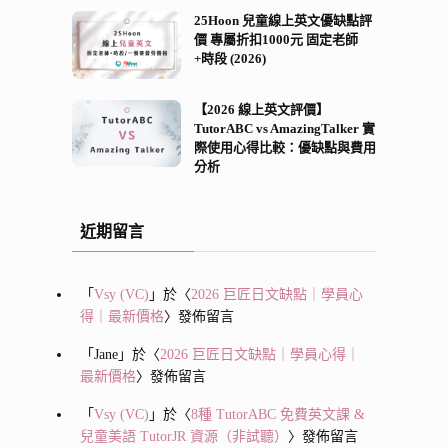
25Hoon 兒童線上英文優缺點評
價 專屬折扣1000元 固定老師
+時段 (2026)
【2026 線上英文評價】
TutorABC vs AmazingTalker 實
際使用心得比較：優缺點與費用
分析
近期留言
「
Vsy (VC)
」於〈
2026 巨匠日文缺點｜學員心
得｜最新價格
〉發佈留言
「
Jane
」於〈
2026 巨匠日文缺點｜學員心得｜
最新價格
〉發佈留言
「
Vsy (VC)
」於〈
8種 TutorABC 免費英文課 &
兒童美語 TutorJR 資源（非試聽）
〉發佈留言