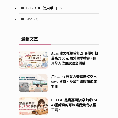
(24)
(13)
TutorABC 使用手冊
(9)
(7)
(53)
Else
(3)
(28)
(5)
最新文章
(2)
Atlas 雅思托福衝刺班 專屬折扣
(8)
最高7000元 國外留學檢定 4個
月全方位聽說讀寫訓練
(21)
(13)
用 COFO 無重力螢幕懸臂空出
50% 桌面，滑鼠手與肩頸痠痛
掰掰
HJJ GO 黑嘉嘉圍棋線上課+AI
43堂課真的可以讓我變成棋靈
王嗎?