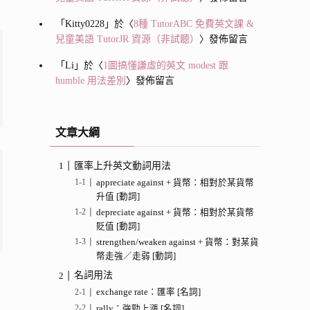
「
Kitty0228
」於〈
8種 TutorABC 免費英文課 &
兒童美語 TutorJR 資源（非試聽）
〉發佈留言
「
Li
」於〈
1圖搞懂謙虛的英文 modest 跟
humble 用法差別
〉發佈留言
文章大綱
匯率上升英文動詞用法
appreciate against + 貨幣：相對於某貨幣
升值 [動詞]
depreciate against + 貨幣：相對於某貨幣
貶值 [動詞]
strengthen/weaken against + 貨幣：對某貨
幣走強／走弱 [動詞]
名詞用法
exchange rate：匯率 [名詞]
rally：強勁上漲 [名詞]