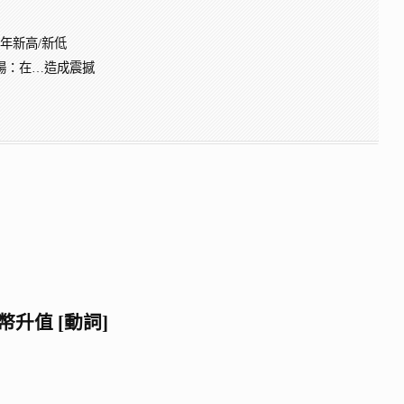
：創下多年新高/新低
 地區/市場：在…造成震撼
某貨幣升值 [動詞]