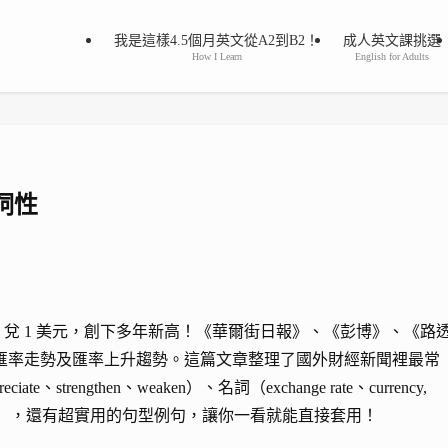
我是這樣4.5個月英文從A2到B2！
成人英文課挑選
How I Learn
English for Adults
詞性
9 兌 1 美元，創下多年新高！《華爾街日報》、《彭博》、《路
匯率走勢及匯率上升趨勢。這篇文章整理了國外財經新聞裡最常
、strengthen、weaken）、名詞（exchange rate、currency,
atile、strong），還有超實用的句型例句，讓你一看就能直接套用！