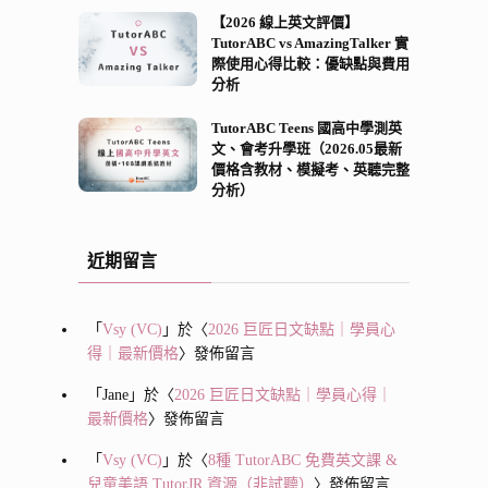
【2026 線上英文評價】
TutorABC vs AmazingTalker 實
際使用心得比較：優缺點與費用
分析
TutorABC Teens 國高中學測英
文、會考升學班（2026.05最新
價格含教材、模擬考、英聽完整
分析）
近期留言
「
Vsy (VC)
」於〈
2026 巨匠日文缺點｜學員心
得｜最新價格
〉發佈留言
「
Jane
」於〈
2026 巨匠日文缺點｜學員心得｜
最新價格
〉發佈留言
「
Vsy (VC)
」於〈
8種 TutorABC 免費英文課 &
兒童美語 TutorJR 資源（非試聽）
〉發佈留言