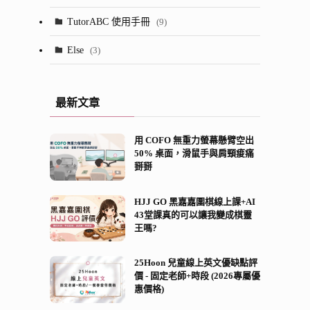
(23)
(13)
TutorABC 使用手冊
(9)
(7)
(52)
Else
(3)
(28)
(5)
最新文章
(2)
用 COFO 無重力螢幕懸臂空出
(8)
50% 桌面，滑鼠手與肩頸痠痛
掰掰
(21)
(13)
HJJ GO 黑嘉嘉圍棋線上課+AI
43堂課真的可以讓我變成棋靈
王嗎?
25Hoon 兒童線上英文優缺點評
價 - 固定老師+時段 (2026專屬優
惠價格)