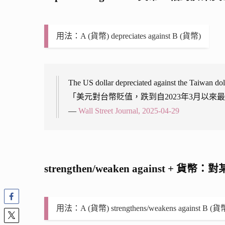
用法：A (貨幣) depreciates against B (貨幣)
The US dollar depreciated against the Taiwan doll
「美元對台幣貶值，跌到自2023年3月以來
—
Wall Street Journal, 2025-04-29
strengthen/weaken against + 
用法：A (貨幣) strengthens/weakens against B (貨