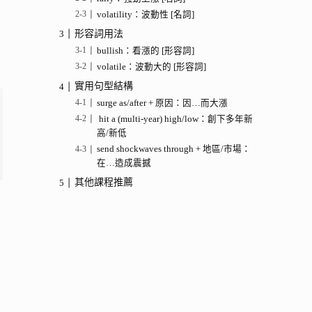
volatility：波動性 [名詞]
形容詞用法
bullish：看漲的 [形容詞]
volatile：波動大的 [形容詞]
實用句型結構
surge as/after + 原因：因…而大漲
hit a (multi-year) high/low：創下多年新
高/新低
send shockwaves through + 地區/市場：
在…造成震撼
其他課程推薦