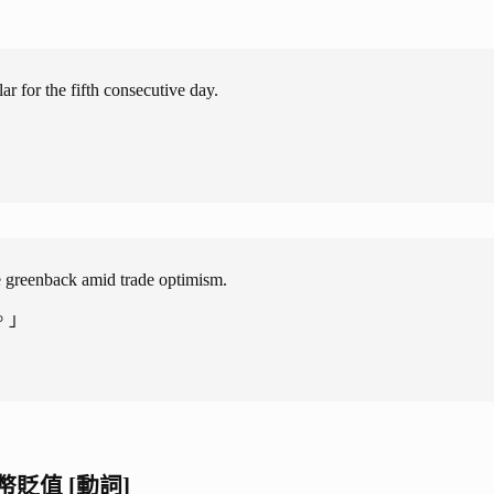
r for the fifth consecutive day.
e greenback amid trade optimism.
。」
某貨幣貶值 [動詞]