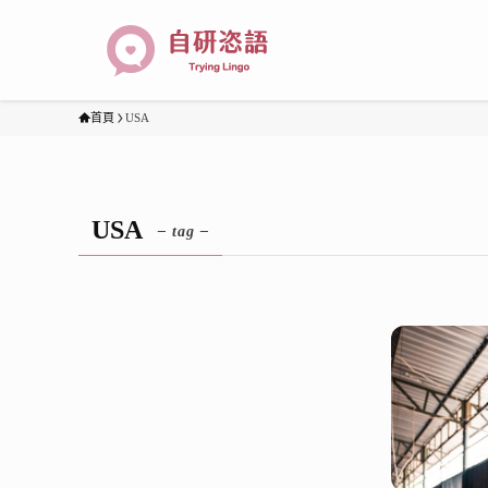
首頁
USA
USA
– tag –