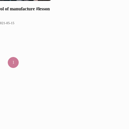
rol of manufacture #lesson
021-05-15
1