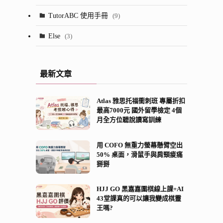
(24)
(13)
TutorABC 使用手冊
(9)
(7)
(53)
Else
(3)
(28)
(5)
最新文章
(2)
Atlas 雅思托福衝刺班 專屬折扣
(8)
最高7000元 國外留學檢定 4個
月全方位聽說讀寫訓練
(21)
(13)
用 COFO 無重力螢幕懸臂空出
50% 桌面，滑鼠手與肩頸痠痛
掰掰
HJJ GO 黑嘉嘉圍棋線上課+AI
43堂課真的可以讓我變成棋靈
王嗎?