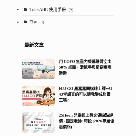
(23)
(13)
TutorABC 使用手冊
(9)
(7)
(52)
Else
(3)
(28)
(5)
最新文章
(2)
用 COFO 無重力螢幕懸臂空出
(8)
50% 桌面，滑鼠手與肩頸痠痛
掰掰
(21)
(13)
HJJ GO 黑嘉嘉圍棋線上課+AI
43堂課真的可以讓我變成棋靈
王嗎?
25Hoon 兒童線上英文優缺點評
價 - 固定老師+時段 (2026專屬優
惠價格)