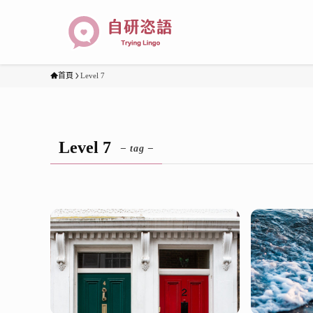
首頁
Level 7
Level 7
– tag –