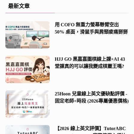
(5)
最新文章
(2)
用 COFO 無重力螢幕懸臂空出
(8)
50% 桌面，滑鼠手與肩頸痠痛掰掰
(21)
(13)
HJJ GO 黑嘉嘉圍棋線上課+AI 43
堂課真的可以讓我變成棋靈王嗎?
25Hoon 兒童線上英文優缺點評價 -
固定老師+時段 (2026專屬優惠價格)
【2026 線上英文評價】TutorABC