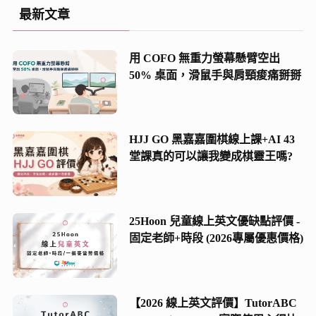
(5)
最新文章
(2)
用 COFO 無重力螢幕懸臂空出
(8)
50% 桌面，滑鼠手與肩頸痠痛掰掰
(21)
(13)
HJJ GO 黑嘉嘉圍棋線上課+AI 43
堂課真的可以讓我變成棋靈王嗎?
25Hoon 兒童線上英文優缺點評價 -
固定老師+時段 (2026專屬優惠價格)
【2026 線上英文評價】TutorABC